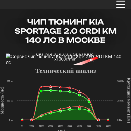
ЧИП ТЮНИНГ KIA
SPORTAGE 2.0 CRDI KM
140 ЛС В МОСКВЕ
x1000r/min
Технический анализ
Крутящий мом
500 лс
500 Нм
щность (лс)
250 лс
250 Нм
(Нм
0 лс
0 Нм
0
1000
1500
2000
2500
3000
3500
4000
4500
5000