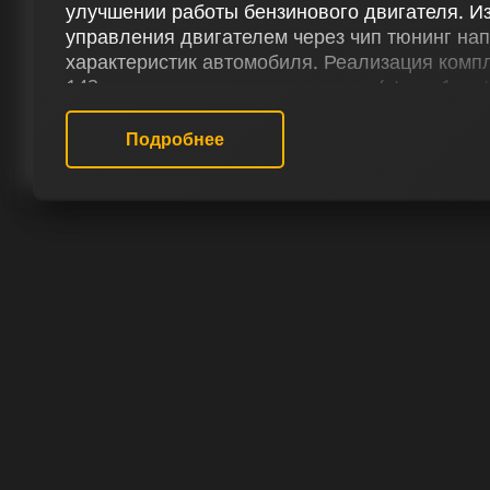
улучшении работы бензинового двигателя. И
управления двигателем через чип тюнинг на
характеристик автомобиля. Реализация компле
142 лс, включающего чип тюнинг (stage 1 и s
(Евро-2), системы продувки катализатора (Ev
эффекта отстрелов, отключение вихревых за
Подробнее
терморегуляции и снятие ограничения скорос
повышению его мощности и управляемости.
В нашем сервисе чип тюнинга предоставляю
оптимизации прошивки для Киа Soul I 2.0 14
прилагают все усилия для улучшения характ
Чип тюнинг не только дарит автомобилю пов
обеспечивает владельцу свежие эмоции при 
РЕЗУЛЬТАТ ЧИП ТЮНИНГА КИА 
Наша работа основывается на глубокой диагн
включая оценку системы впрыска и других кл
Kia Soul 2.0 I 142 лс определяется на основе