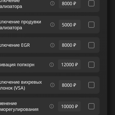
ключение
8000 ₽
тализатора
ключение продувки
5000 ₽
тализатора
ключение EGR
8000 ₽
тивация попкорн
12000 ₽
ключение вихревых
8000 ₽
лонок (VSA)
менение
10000 ₽
рморегулирования