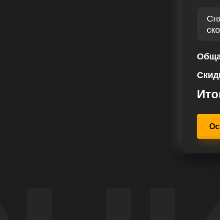
я, так и потребности его
утящего момента с помощью чип
Сн
его автомобиля.
ск
ждому клиенту индивидуальный
мизации. Каждому автомобилю Киа
Обща
нга предоставляется уникальный
Скид
х требованиях владельца.
Ито
Ос