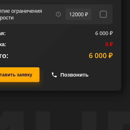
ятие ограничения
12000 ₽
орости
я:
6 000 ₽
ка:
0 ₽
го:
6 000 ₽
Позвонить
тавить заявку