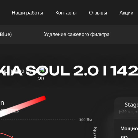
Наши работы
Контакты
Отзывы
Акции
Blue)
Удаление сажевого фильтра
A SOUL 2.0 I 1
in
Stag
анализ
(+29 л.с., 
300 Нм
Мощнос
ДО