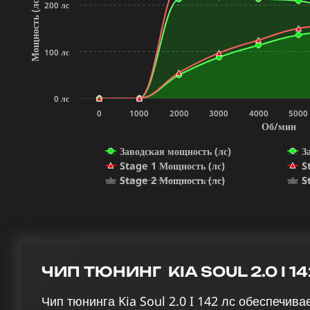
Мощность (лс)
200 лс
100 лс
0 лс
0
1000
2000
3000
4000
5000
Об/мин
Заводская мощность (лс)
З
Stage 1 Мощность (лс)
S
Stage 2 Мощность (лс)
S
ЧИП ТЮНИНГ KIA SOUL 2.0 I 1
Чип тюнинга Kia Soul 2.0 I 142 лс обеспечи