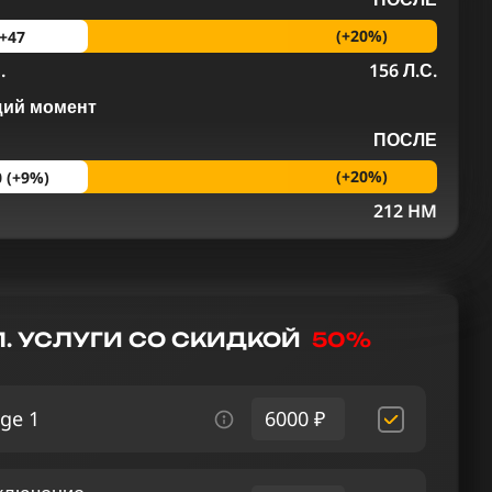
(+20%)
+47
.
156 Л.С.
щий момент
ПОСЛЕ
(+20%)
0 (+9%)
M
212 HM
. УСЛУГИ СО СКИДКОЙ
50%
ge 1
6000 ₽