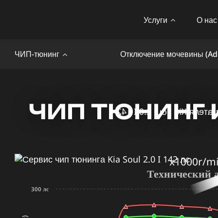
Услуги
О нас
ЧИП-тюнинг
Отключение мочевины (Ad
ЧИП ТЮНИНГ KI
x1000r/m
Технический 
300 лс