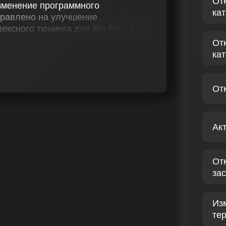
От
зменение программного
ка
правлено на улучшение
ксного тюнинга для Kia Soul 2.0 I
tage 2), отключение катализатора
От
ap), EGR, активацию звукового
ка
слонок, изменение в
ти, приводит к значительному
От
тся профессиональные услуги по
2 лс. Эксперты нашей команды
Ак
еристик бензиновых двигателей.
ышение мощности, но и
вождении.
От
SOUL I 2.0 142 ЛС
зас
остике бензинового двигателя,
Из
ючевых характеристик. Чип тюнинг
те
 комплексного подхода,