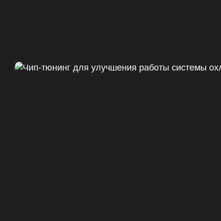
Чип тюнинг Chevrolet Camaro 
ДО
+47
328 Л.С.
ДО
+50 (+9%)
375 HM