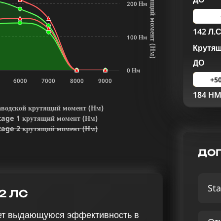
К
р
у
т
я
щ
и
й
м
о
м
е
н
т
Н
м
200 Нм
142 Л.С
100 Нм
Крутя
(
)
ДО
0 Нм
+5
6000
7000
8000
9000
184 H
аводской крутящий момент (Нм)
tage 1 крутящий момент (Нм)
tage 2 крутящий момент (Нм)
ДОП
Sta
42 ЛС
вает выдающуюся эффективность в