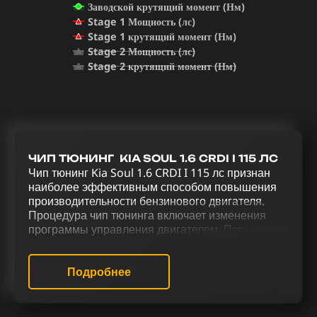
Заводской крутящий момент (Нм)
Stage 1 Мощность (лс)
Stage 1 крутящий момент (Нм)
Stage 2 Мощность (лс)
Stage 2 крутящий момент (Нм)
ЧИП ТЮНИНГ KIA SOUL 1.6 CRDI I 115 ЛС
Чип тюнинг Kia Soul 1.6 CRDI I 115 лс признан
наиболее эффективным способом повышения
производительности бензинового двигателя.
Процедура чип тюнинга включает изменения
программы управления двигателем. Повышение
мощности и управляемости Kia Soul 1.6 CRDI I
115 лс обеспечивается через серию тюнинговых
работ, которые охватывают чип-тюнинг (stage 1
Подробнее
и stage 2), выключение катализатора (Евро-2),
отключение системы Evap, деактивацию EGR,
активацию звукового эффекта отстрелов,