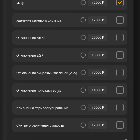
Stage 1
12200 ₽
так и крутящий момент автомобиля,
обеспечивая более энергичное и динамичное
вождение.
Удаление сажевого фильтра
12000 ₽
Сервис чип тюнинга занимает лидирующие
позиции в отрасли, благодаря особому
Отключение AdBlue
20000 ₽
вниманию к потребностям и ожиданиям наших
клиентов. Каждому автомобилю Киа Soul I 1.6
CRDI 115 лс в нашем сервисе чип тюнинга
Отключение EGR
10000 ₽
предоставляется уникальный подход,
сосредоточенный на индивидуальных
требованиях владельца.
Отключение вихревых заслонок (VSA)
10000 ₽
Отключение присадки Eolys
14000 ₽
Изменение терморегулирования
10000 ₽
Снятие ограничения скорости
12000 ₽