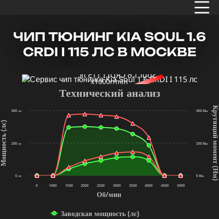
ЧИП ТЮНИНГ KIA SOUL 1.6
CRDI I 115 ЛС В МОСКВЕ
x1000r/min
Технический анализ
Крутящий мом
400 лс
400 Нм
щность (лс)
200 лс
200 Нм
(Нм
0 лс
0 Нм
0
1000
1500
2000
2500
3000
3500
4000
4500
5000
Об/мин
Заводская мощность (лс)