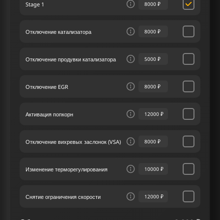
Stage 1
8000 ₽
усилению лошадиных сил и крутящего момента,
что позволяет испытать истинную мощь
автомобиля.
Отключение катализатора
8000 ₽
Наш сервис чип-тюнинга известен своим
клиентоориентированным подходом,
Отключение продувки катализатора
5000 ₽
обеспечивая высший стандарт обслуживания.
Наши специалисты по чип тюнингу
разрабатывают персонализированные
Отключение EGR
8000 ₽
стратегии улучшения Киа Cerato II 2.0 156 лс,
полностью соответствующие вашим
предпочтениям.
Активация попкорн
12000 ₽
Отключение вихревых заслонок (VSA)
8000 ₽
Изменение терморегулирования
10000 ₽
Снятие ограничения скорости
12000 ₽