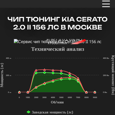
ЧИП ТЮНИНГ KIA CERATO
2.0 II 156 ЛС В МОСКВЕ
x1000r/min
Технический анализ
Крутящий мом
400 лс
400 Нм
щность (лс)
200 лс
200 Нм
(Нм
0 лс
0 Нм
0
1000
2000
3000
4000
5000
6000
7000
8000
9000
Об/мин
Заводская мощность (лс)