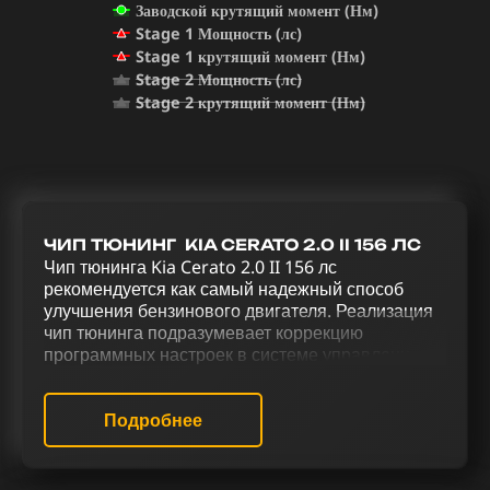
Заводской крутящий момент (Нм)
Stage 1 Мощность (лс)
Stage 1 крутящий момент (Нм)
Stage 2 Мощность (лс)
Stage 2 крутящий момент (Нм)
ЧИП ТЮНИНГ KIA CERATO 2.0 II 156 ЛС
Чип тюнинга Kia Cerato 2.0 II 156 лс
рекомендуется как самый надежный способ
улучшения бензинового двигателя. Реализация
чип тюнинга подразумевает коррекцию
программных настроек в системе управления
двигателем для улучшения его
функциональности. Увеличение мощности и
улучшение управления Kia Cerato 2.0 II 156 лс
Подробнее
достигается благодаря тюнинговому комплексу,
который предусматривает чип тюнинг (stage 1 и
stage 2), удаление катализатора (Евро-2),