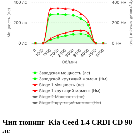
К
р
у
т
я
щ
и
й
м
о
м
е
н
т
Н
м
400 лс
400 Нм
Мощность (лс)
200 лс
200 Нм
(
)
0 лс
0 Нм
1500
4000
1000
3500
0
3000
2500
5000
2000
4500
Об/мин
Заводская мощность (лс)
Заводской крутящий момент (Нм)
Stage 1 Мощность (лс)
Stage 1 крутящий момент (Нм)
Stage 2 Мощность (лс)
Stage 2 крутящий момент (Нм)
Чип тюнинг Kia Ceed 1.4 CRDI CD 90
лс