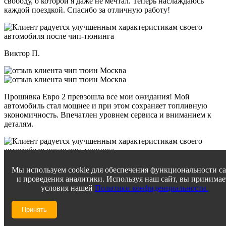
свободу, о которой я даже не мечтал. Теперь наслаждаюсь
каждой поездкой. Спасибо за отличную работу!
Виктор П.
Прошивка Евро 2 превзошла все мои ожидания! Мой
автомобиль стал мощнее и при этом сохраняет топливную
экономичность. Впечатлен уровнем сервиса и вниманием к
деталям.
Константин В.
Мы используем cookie для обеспечения функциональности с
и проведения аналитики. Используя наш сайт, вы принимае
условия нашей
Политики конфиденциальности.
Принять
Ремонт глушителя был выполнен на удивление быстро, а
результат просто великолепен. Звук моего авто теперь просто