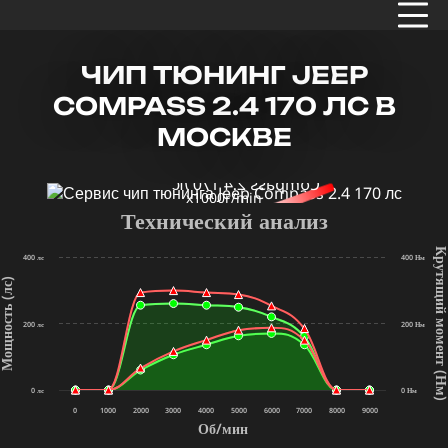
ЧИП ТЮНИНГ JEEP
COMPASS 2.4 170 ЛС В
МОСКВЕ
x1000r/min
Технический анализ
Крутящий мом
400 лс
400 Нм
щность (лс)
200 лс
200 Нм
(Нм
0 лс
0 Нм
0
1000
2000
3000
4000
5000
6000
7000
8000
9000
Об/мин