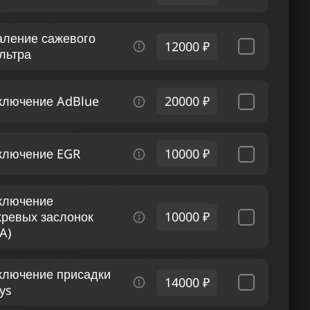
аление сажевого
12000 ₽
льтра
ключение AdBlue
20000 ₽
ключение EGR
10000 ₽
ключение
хревых заслонок
10000 ₽
A)
ключение присадки
14000 ₽
ys