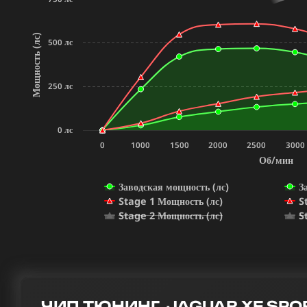
Мощность (лс)
500 лс
250 лс
0 лс
0
1000
1500
2000
2500
3000
Об/мин
Заводская мощность (лс)
З
Stage 1 Мощность (лс)
S
Stage 2 Мощность (лс)
S
ЧИП ТЮНИНГ JAGUAR XF SPOR