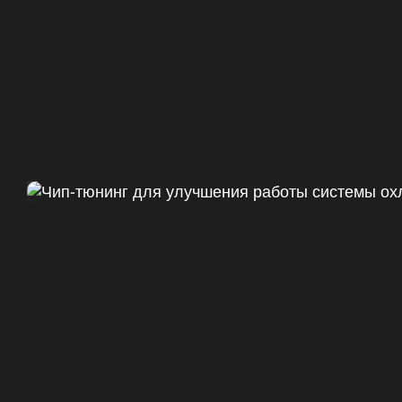
Чип тюнинг Chevrolet Camaro 
ДО
+47
328 Л.С.
ДО
+50 (+9%)