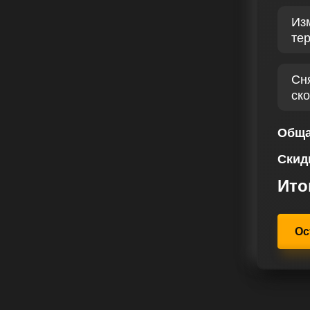
каждый автомобиль получит
Из
стью и сохранением надежности.
те
с – это верный путь к повышению
ости вашего автомобиля. С
 снизить расход топлива,
Сн
еские характеристики.
ск
ует клиентов на рынке, о чем
тзывов, подтверждающих нашу
Обща
вию на рынке чип тюнинга, мы
Скид
зма и безупречную надежность в
 сервисом чип-тюнинга, вы
Ито
ают раскрыть технический
, чтобы каждый клиент был
омобиля и наслаждался каждой
Ос
.