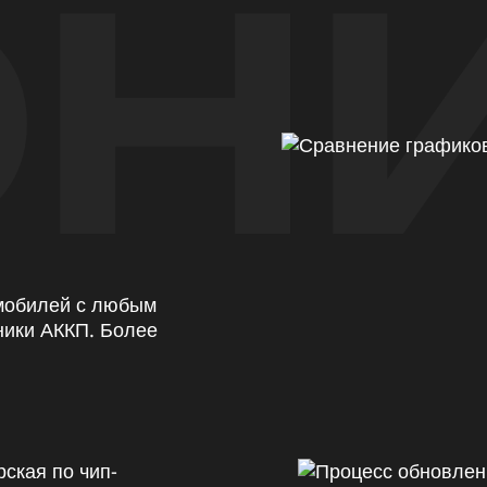
Н
омобилей с любым
ники АККП. Более