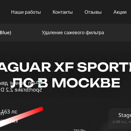
Наши работы
Контакты
Отзывы
Акции
Blue)
Удаление сажевого фильтра
GUAR XF SPORTB
ЛС В МОСКВЕ
in
Stag
анализ
(+29 л.с., 
750 Нм