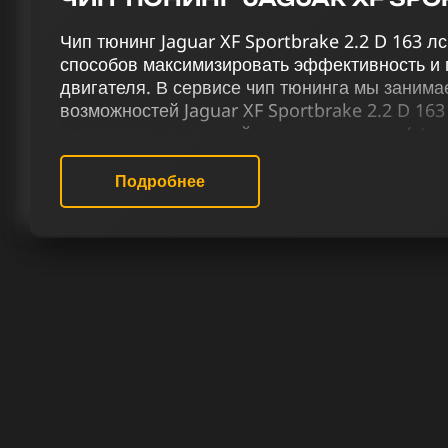
Чип тюнинг Jaguar XF Sportbrake 2.2 D 163 л
способов максимизировать эффективность и 
двигателя. В сервисе чип тюнинга мы заним
возможностей Jaguar XF Sportbrake 2.2 D 16
дизельных двигателей через чип тюнинг (stag
EGR, удаляя сажевый фильтр и вихревые засл
терморегуляцию, отключая присадку Eolys и 
Подробнее
максимальной мощности.
В нашем сервисе чип тюнинга мы подбираем
для Ягуар XF Sportbrake 2.2 D 163 лс, исход
Специалисты нашего сервиса специализирую
двигателей, имея за плечами годы практики. 
выдающихся результатов в каждой работе и 
эксклюзивный опыт вождения.
РЕЗУЛЬТАТ ЧИП ТЮНИНГА ЯГУ
D 163 ЛС