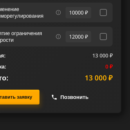
менение
10000 ₽
рморегулирования
ятие ограничения
12000 ₽
орости
я:
13 000 ₽
ка:
0 ₽
го:
13 000 ₽
Позвонить
тавить заявку