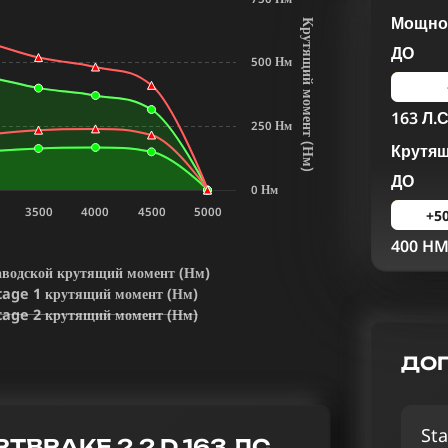
Мощнос
К
р
у
т
я
щ
и
й
м
о
м
е
н
т
Н
м
ДО
500 Нм
163 Л.С
250 Нм
Крутя
(
)
ДО
0 Нм
3500
4000
4500
5000
+5
400 H
аводской крутящий момент (Нм)
tage 1 крутящий момент (Нм)
tage 2 крутящий момент (Нм)
ДОП
Sta
TBRAKE 2.2 D 163 ЛС