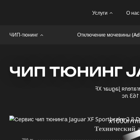
Услуги
О нас
ЧИП-тюнинг
Отключение мочевины (Ad
ЧИП ТЮНИНГ JA
x1000r/m
Технический 
750 лс