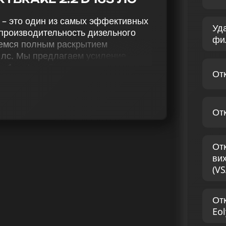
с – это один из самых эффективных
Уд
производительность дизельного
фи
аемся полным раскрытием
3 лс. Мы предлагаем усиление
e 1 и stage 2), отключая AdBlue и
От
онки (VSA), меняя
снимая ограничение скорости для
От
 индивидуальный комплекс работ
я из ваших личных предпочтений.
тся на чип-тюнинге дизельных
От
Наша цель – достигать
ви
предоставлять клиентам
(VS
АР XF SPORTBRAKE 2.2
От
Eol