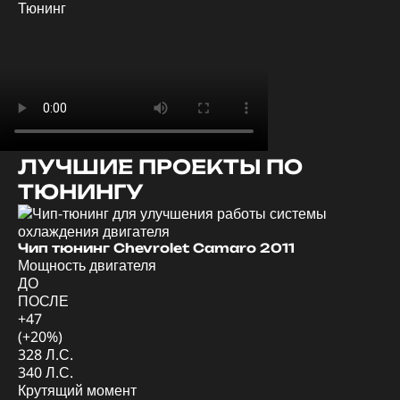
Тюнинг
ЛУЧШИЕ ПРОЕКТЫ ПО
ТЮНИНГУ
Ди
Мо
Чип тюнинг Chevrolet Camaro 2011
Мощность двигателя
Д
ДО
П
ПОСЛЕ
+4
+47
(+
(+20%)
57
328 Л.С.
62
340 Л.С.
Кр
Крутящий момент
Д