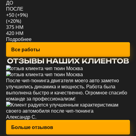
ДО
П
ПОСЛЕ
+5
+50 (+9%)
(+
(+20%)
78
375 HM
88
420 HM
По
Подробнее
Все работы
ОТЗЫВЫ НАШИХ КЛИЕНТОВ
После чип-тюнинга двигателя моего авто заметно
Уд
улучшились динамика и мощность. Работа была
мо
выполнена быстро и качественно. Огромное спасибо
эк
команде за профессионализм!
вс
Александр С.
Ев
Больше отзывов