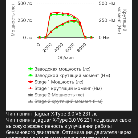
500 лс
500 Нм
Мощность (лс)
м
о
м
е
н
т
Н
м
Крутящий
250 лс
250 Нм
(
)
0 лс
0 Нм
2000
6000
0
4000
8000
Об/мин
Заводская мощность (лс)
Заводской крутящий момент (Нм)
Stage 1 Мощность (лс)
Stage 1 крутящий момент (Нм)
Stage 2 Мощность (лс)
Stage 2 крутящий момент (Нм)
Чип тюнинг Jaguar X-Type 3.0 V6 231 лс
Чип тюнинга Jaguar X-Type 3.0 V6 231 лс доказал свою
высокую эффективность в улучшении работы
бензинового двигателя. Оптимизация двигателя через