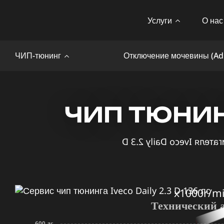
Услуги
О нас
ЧИП-тюнинг
Отключение мочевины (Ad
ЧИП ТЮНИНГ
x1000r/m
Технический 
600 лс