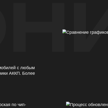
Н
омобилей с любым
ники АККП. Более