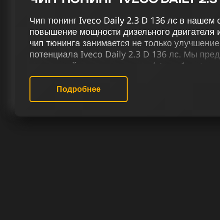
Чип тюнинг Iveco Daily 2.3 D 136 лс в нашем
повышение мощности дизельного двигателя и
чип тюнинга занимается не только улучшени
потенциала Iveco Daily 2.3 D 136 лс. Мы пр
двигателей через чип тюнинг (stage 1 и stage
сажевый фильтр и вихревые заслонки (VSA),
присадку Eolys и снимая ограничение скорос
Подробнее
В нашем сервисе чип тюнинга мы предостав
работ для Ивеко Daily 2.3 D 136 лс, соотве
клиента. Мы предоставляем услуги, ориенти
выдающихся результатов и создание уникаль
каждого клиента. У нас работают специалист
действительно разбираются в чип тюнинге ди
РЕЗУЛЬТАТ ЧИП ТЮНИНГА ИВЕК
Обращаясь к нам, вы гарантированно получа
улучшение, сочетающее в себе мощность и н