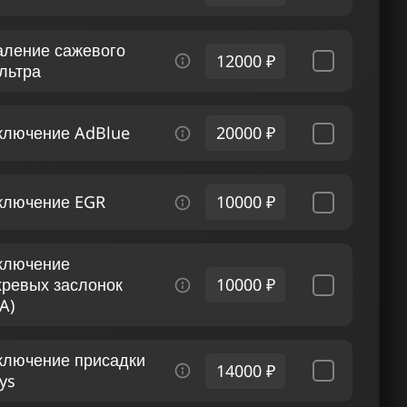
аление сажевого
12000 ₽
льтра
ключение AdBlue
20000 ₽
ключение EGR
10000 ₽
ключение
хревых заслонок
10000 ₽
A)
ключение присадки
14000 ₽
ys