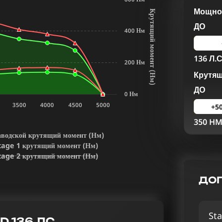
Мощнос
К
р
у
т
я
щ
и
й
м
о
м
е
н
т
Н
м
ДО
400 Нм
136 Л.С
200 Нм
Крутя
(
)
ДО
0 Нм
3500
4000
4500
5000
+5
350 H
аводской крутящий момент (Нм)
tage 1 крутящий момент (Нм)
tage 2 крутящий момент (Нм)
ДОП
Sta
D 136 ЛС