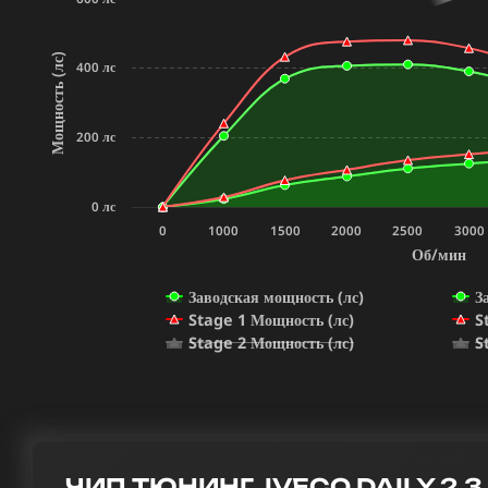
Мощность (лс)
400 лс
200 лс
0 лс
0
1000
1500
2000
2500
3000
Об/мин
Заводская мощность (лс)
З
Stage 1 Мощность (лс)
S
Stage 2 Мощность (лс)
S
ЧИП ТЮНИНГ IVECO DAILY 2.3 