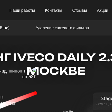
Наши работы
Контакты
Отзывы
Акции
Blue)
Удаление сажевого фильтра
 IVECO DAILY 2.3
МОСКВЕ
in
Stag
анализ
(+29 л.с., 
600 Нм