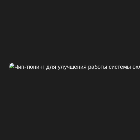
Чип тюнинг Chevrolet Camaro 
ДО
+47
328 Л.С.
ДО
+50 (+9%)