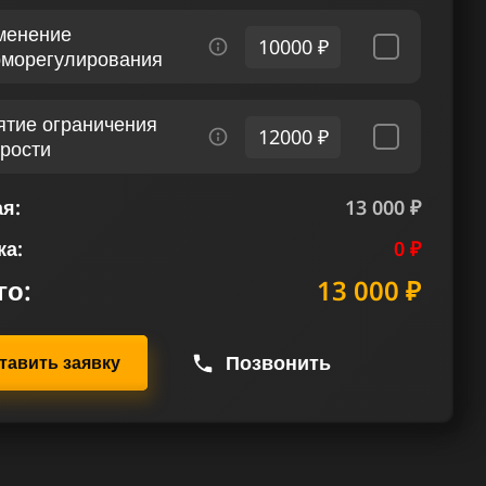
менение
10000 ₽
рморегулирования
ятие ограничения
12000 ₽
орости
я:
13 000 ₽
ка:
0 ₽
го:
13 000 ₽
Позвонить
тавить заявку