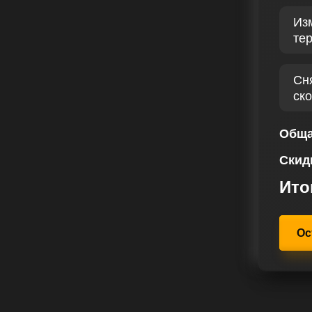
ачительного повышения его
Из
 обеспечивает экономию топлива,
те
амические возможности.
ный сервис по чип тюнингу, что
Сн
 отзывами наших клиентов. Наш
ск
окий профессионализм и надежность
ип-тюнинга, вы рассчитываете на
вашего авто. Наша задача –
Обща
2.3 D 136 лс чувствует себя
Скид
а и испытывает радость от каждой
Ито
Ос