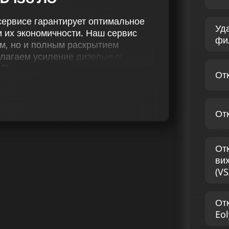
 сервисе гарантирует оптимальное
Уд
 их экономичности. Наш сервис
фи
ем, но и полным раскрытием
едлагаем усиление дизельных
 2), отключая AdBlue и EGR, удаляя
От
 меняя терморегуляцию, отключая
ти для максимальной мощности.
ляем индивидуальный комплекс
От
тствующий потребностям каждого
рованные на достижение
ного автомобильного опыта для
От
ы, которые имеют большой опыт и
ви
зельных двигателей.
(VS
О DAILY 2.3 D 136 ЛС
От
ете для своего автомобиля
Eol
адежность. Применяя чип тюнинг к