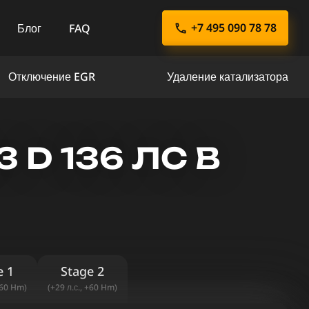
+7 495 090 78 78
Блог
FAQ
Отключение EGR
Удаление катализатора
 D 136 ЛС В
e 1
Stage 2
+60 Hm)
(+29 л.с., +60 Hm)