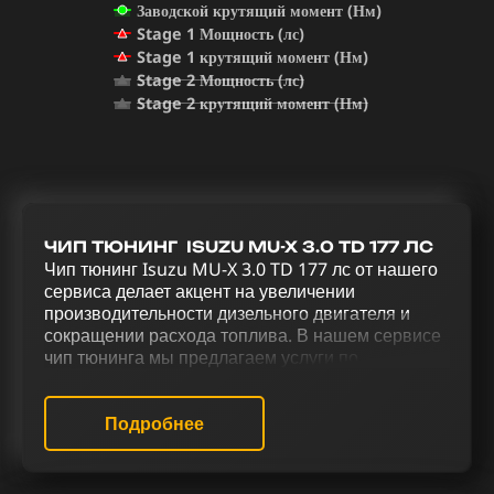
Заводской крутящий момент (Нм)
Stage 1 Мощность (лс)
Stage 1 крутящий момент (Нм)
Stage 2 Мощность (лс)
Stage 2 крутящий момент (Нм)
ЧИП ТЮНИНГ ISUZU MU-X 3.0 TD 177 ЛС
Чип тюнинг Isuzu MU-X 3.0 TD 177 лс от нашего
сервиса делает акцент на увеличении
производительности дизельного двигателя и
сокращении расхода топлива. В нашем сервисе
чип тюнинга мы предлагаем услуги по
оптимизации и улучшению производительности
Isuzu MU-X 3.0 TD 177 лс. Чип тюнинг (stage 1)
(stage 2), отключение AdBlue, удаление
Подробнее
сажевого фильтра, отключение EGR, отключение
вихревых заслонок (VSA), снятие ограничения
скорости, изменение терморегулирования и