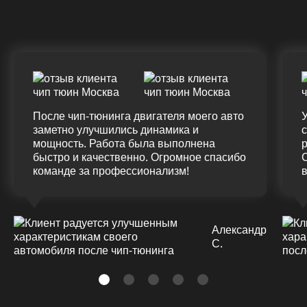
(12.0%)
+45
375 HM
420 HM
7
Подробнее
После чип-тюнинга двигателя моего авто
У
заметно улучшились динамика и
мощность. Работа была выполнена
р
быстро и качественно. Огромное спасибо
команде за профессионализм!
Александр
С.