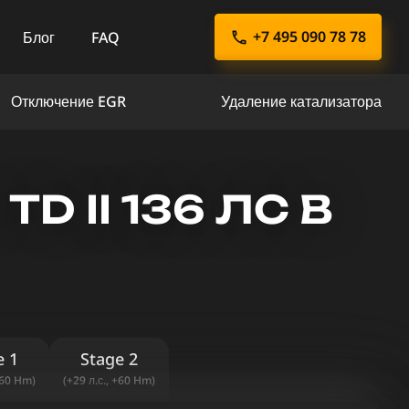
+7 495 090 78 78
Блог
FAQ
Отключение EGR
Удаление катализатора
D II 136 ЛС В
e 1
Stage 2
+60 Hm)
(+29 л.с., +60 Hm)