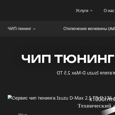
Услуги
О нас
ЧИП-тюнинг
Отключение мочевины (Ad
ЧИП ТЮНИНГ I
x1000r/m
Технический 
750 лс