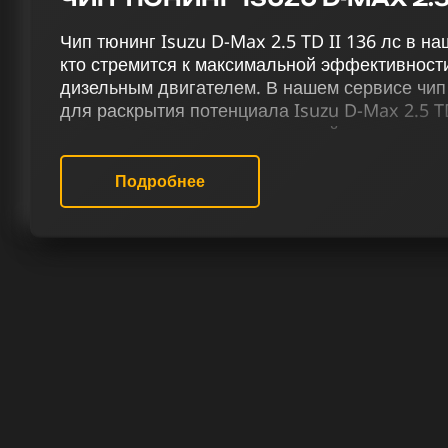
Чип тюнинг Isuzu D-Max 2.5 TD II 136 лс в н
кто стремится к максимальной эффективност
дизельным двигателем. В нашем сервисе чип
для раскрытия потенциала Isuzu D-Max 2.5 TD
усилению дизельных двигателей включают чип 
отключение систем AdBlue и EGR, удаление 
заслонок (VSA), применение изменений в тер
Подробнее
Eolys и снятие ограничений скорости.
Наш сервис по чип тюнингу предлагает инди
D-Max II 2.5 TD 136 лс, подбирая эффективн
потребностей и пожеланий. Наша миссия – д
результаты и неповторимые эмоции от вожде
квалифицированным специалистам в области
двигателей.
РЕЗУЛЬТАТ ЧИП ТЮНИНГА ИСУЗУ
ЛС