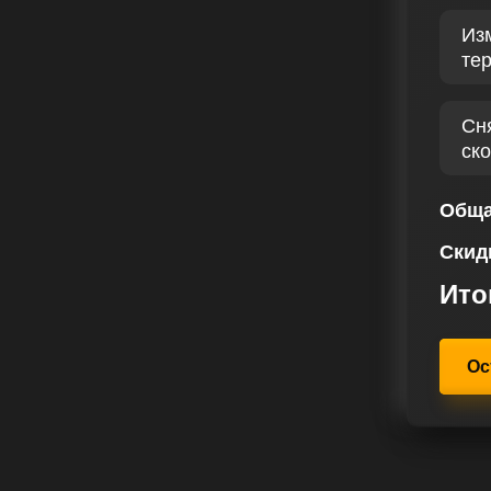
м сочетанием увеличенной
Из
вная задача в сервисе чип
те
2.5 TD II 136 лс, можно добиться
тимизации работы. Чип-тюнинг
рат на топливо, усилению
Сн
инамики.
ск
 большим количеством
 подтверждающих эффективность
Обща
 отрасли чип тюнинга является
Скид
качество выполнения работ. Ваш
означает доверие к экспертам,
Ито
ш автомобиль. Мы направляем свои
-Max II 2.5 TD 136 лс ощутил
нинга и испытал радость при
Ос