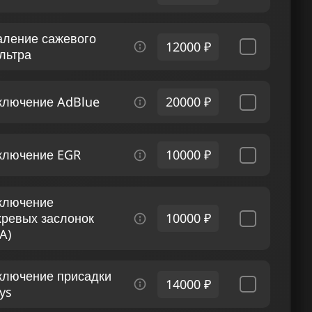
аление сажевого
12000 ₽
льтра
ключение AdBlue
20000 ₽
ключение EGR
10000 ₽
ключение
хревых заслонок
10000 ₽
A)
ключение присадки
14000 ₽
ys