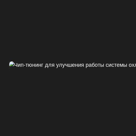
Чип тюнинг Chevrolet Camaro 
ДО
+47
328 Л.С.
ДО
+50 (+9%)