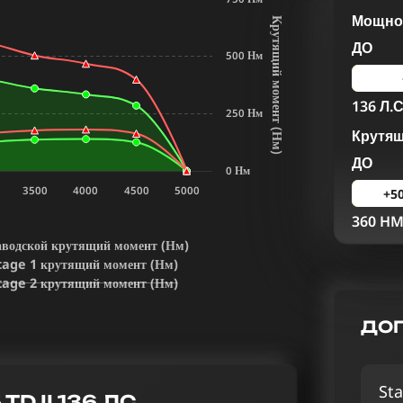
Мощнос
К
р
у
т
я
щ
и
й
м
о
м
е
н
т
Н
м
ДО
500 Нм
136 Л.С
250 Нм
Крутя
(
)
ДО
0 Нм
3500
4000
4500
5000
+5
360 H
аводской крутящий момент (Нм)
tage 1 крутящий момент (Нм)
tage 2 крутящий момент (Нм)
ДОП
Sta
D II 136 ЛС