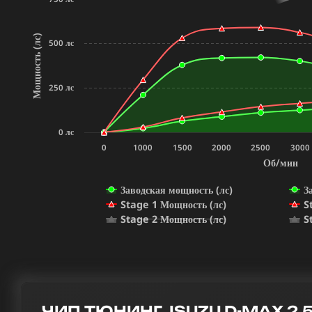
Мощность (лс)
500 лс
250 лс
0 лс
0
1000
1500
2000
2500
3000
Об/мин
Заводская мощность (лс)
З
Stage 1 Мощность (лс)
S
Stage 2 Мощность (лс)
S
ЧИП ТЮНИНГ ISUZU D-MAX 2.5 T