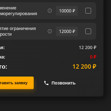
менение
10000 ₽
рморегулирования
ятие ограничения
12000 ₽
орости
я:
12 200 ₽
ка:
0 ₽
го:
12 200 ₽
Позвонить
тавить заявку