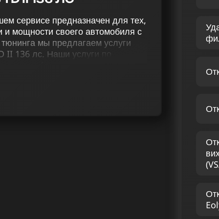
ашем сервисе предназначен для тех,
Уд
и и мощности своего автомобиля с
фи
 тюнинга мы предлагаем услуги
 II 136 лс. Наши услуги по
тюнинг (stage 1 и stage 2),
От
сажевого фильтра, вихревых
морегуляции, отключение присадки
От
видуальный подход к тюнингу Исузу
ый комплекс работ с учетом ваших
оставить каждому клиенту лучшие
От
ния, благодаря
ви
 чип тюнинга дизельных
(VS
 D-MAX II 2.5 TD 136
От
Eol