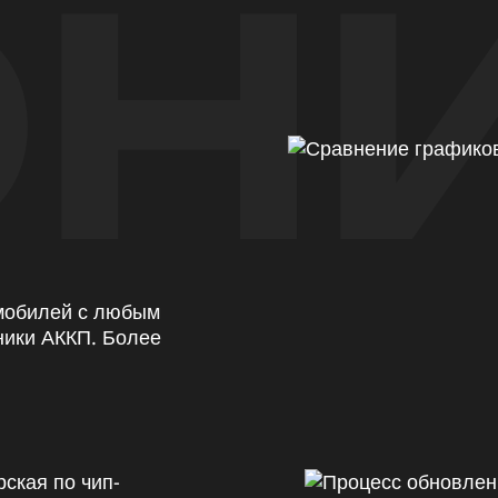
Н
омобилей с любым
ники АККП. Более