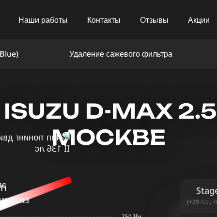
Наши работы
Контакты
Отзывы
Акции
Blue)
Удаление сажевого фильтра
SUZU D-MAX 2.5 T
МОСКВЕ
in
Stag
анализ
(+29 л.с., 
750 Нм