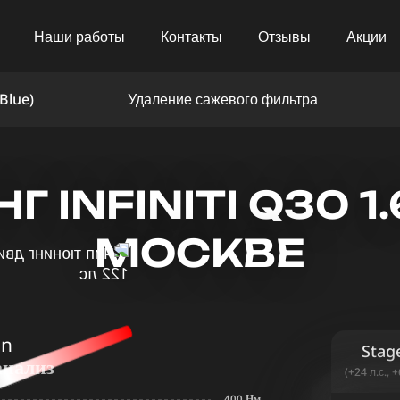
Наши работы
Контакты
Отзывы
Акции
Blue)
Удаление сажевого фильтра
INFINITI Q30 1.6
МОСКВЕ
in
Stag
анализ
(+24 л.с., 
400 Нм