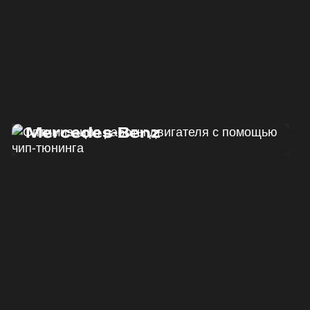
Программный тюнинг
Mercedes-Benz
ДО
ПОСЛЕ
190 Л.С.
220 Л.С.
ДО
ПОСЛЕ
440 HM
500 HM