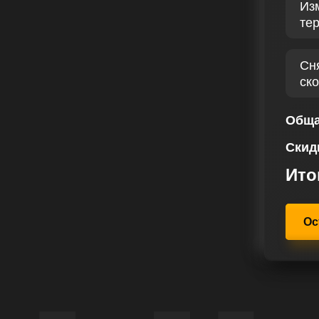
Из
тщательной диагностики, в ходе
те
бензинового двигателя,
лючевые параметры. Чип тюнинг
нове комплексного подхода,
Сн
я, так и потребности его
ск
т к усилению лошадиных сил и
 истинную мощь автомобиля.
Обща
востепенное внимание
Скид
качественный сервис. Каждому
шем сервисе чип тюнинга
Ито
доточенный на индивидуальных
Ос