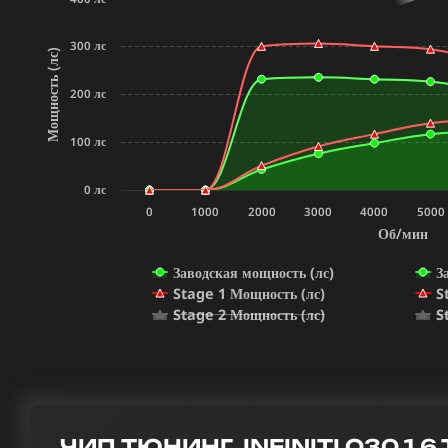
300 лс
Мощность (лс)
200 лс
100 лс
0 лс
0
1000
2000
3000
4000
5000
Об/мин
Заводская мощность (лс)
З
Stage 1 Мощность (лс)
S
Stage 2 Мощность (лс)
S
ЧИП ТЮНИНГ INFINITI Q30 1.6 