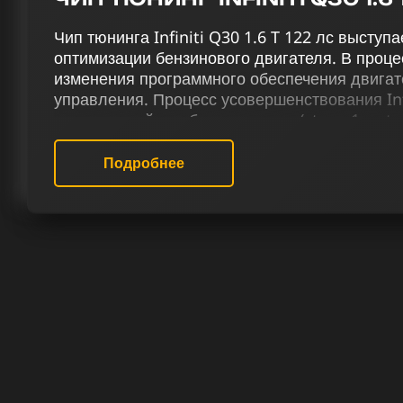
Чип тюнинга Infiniti Q30 1.6 T 122 лс выступ
оптимизации бензинового двигателя. В проце
изменения программного обеспечения двига
управления. Процесс усовершенствования Infi
включающий в себя чип тюнинг (stage 1 и sta
(Евро-2), отключение функции Evap, деактив
выключение вихревых заслонок, настройку т
Подробнее
ограничения скорости (Speedlimit), ведет к 
Наш сервис чип-тюнинга гарантирует качест
Инфинити Q30 1.6 T 122 лс, предлагая толь
специалисты уделяют большое внимание опт
двигателей. Процесс чип-тюнинга предостав
повышенную производительность вашего авт
вождения.
РЕЗУЛЬТАТ ЧИП ТЮНИНГА ИНФ
ЛС