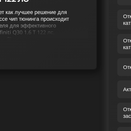
ает как лучшее решение для
От
ссе чип тюнинга происходит
ка
теля для эффективного
niti Q30 1.6 T 122 лс,
ge 2), отключение катализатора
От
ацию EGR, активацию отстрелов,
ка
ерморегуляции и снятие
лучшей мощности и управляемости.
От
венную оптимизацию прошивки
ко профессиональные услуги. Наши
имизации мощности бензиновых
Ак
ит вам два преимущества:
омобиля и совершенно новый опыт
От
ИНИТИ Q30 1.6 T 122
зас