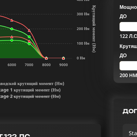
Мощнос
К
р
у
т
я
щ
и
й
м
о
м
е
н
т
Н
м
300 Нм
ДО
200 Нм
122 Л.С
100 Нм
Крутя
(
)
ДО
0 Нм
6000
7000
8000
9000
200 H
аводской крутящий момент (Нм)
tage 1 крутящий момент (Нм)
tage 2 крутящий момент (Нм)
ДОП
Sta
T 122 ЛС