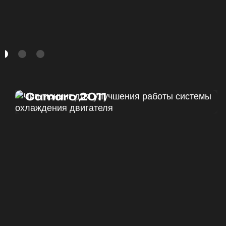
Чип тюнинг Chevrolet
Camaro 2011
ДО
ПОСЛЕ
328 Л.С.
340 Л.С.
ДО
ПОСЛЕ
375 HM
420 HM