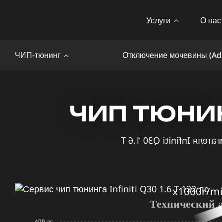
Услуги
О нас
ЧИП-тюнинг
Отключение мочевины (Ad
ЧИП ТЮНИНГ 
x1000r/m
Технический 
400 лс