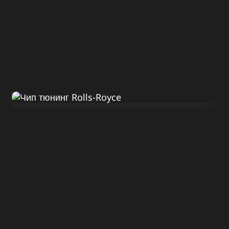
Диагностика Rolls-Royce
Ghost 2010
ДО
ПОСЛЕ
570 Л.С.
620 Л.С.
ДО
ПОСЛЕ
780 HM
880 HM