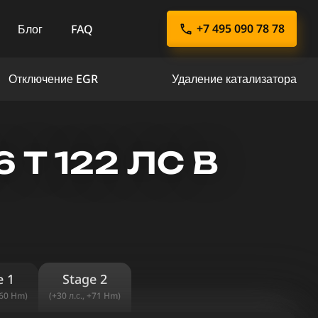
+7 495 090 78 78
Блог
FAQ
Отключение EGR
Удаление катализатора
 T 122 ЛС В
e 1
Stage 2
+60 Hm)
(+30 л.с., +71 Hm)