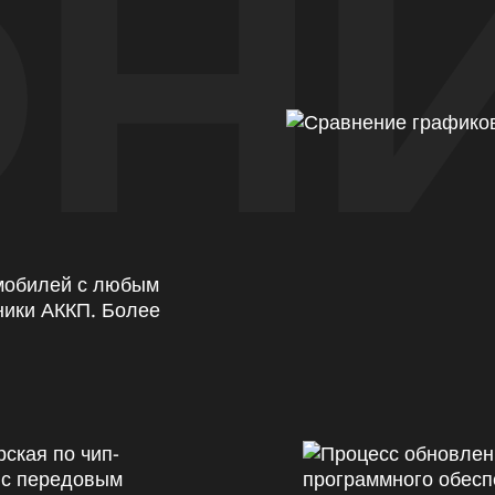
Н
омобилей с любым
ники АККП. Более