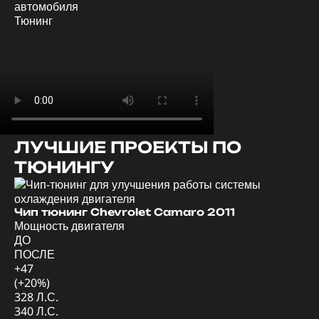
автомобиля
Тюнинг
ЛУЧШИЕ ПРОЕКТЫ ПО
ТЮНИНГУ
Ди
Мо
Чип тюнинг Chevrolet Camaro 2011
Мощность двигателя
Д
ДО
П
ПОСЛЕ
+4
+47
(+
(+20%)
57
328 Л.С.
62
340 Л.С.
Кр