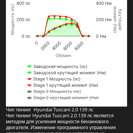
400 лс
400 Нм
Мощность (лс)
м
о
м
е
н
т
Н
м
Крутящий
200 лс
200 Нм
(
)
0 лс
0 Нм
2000
0
8000
6000
4000
Об/мин
Заводская мощность (лс)
Заводской крутящий момент (Нм)
Stage 1 Мощность (лс)
Stage 1 крутящий момент (Нм)
Stage 2 Мощность (лс)
Stage 2 крутящий момент (Нм)
Чип тюнинг Hyundai Tuscani 2.0 139 лс
Чип тюнинг Hyundai Tuscani 2.0 139 лс является
методом для усиления мощности бензинового
двигателя. Изменение программного управления