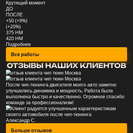
Крутящий момент
Д
ДО
П
ПОСЛЕ
+5
+50 (+9%)
(+
(+20%)
78
375 HM
88
420 HM
По
Подробнее
Все работы
ОТЗЫВЫ НАШИХ КЛИЕНТОВ
После чип-тюнинга двигателя моего авто заметно
Уд
улучшились динамика и мощность. Работа была
мо
выполнена быстро и качественно. Огромное спасибо
эк
команде за профессионализм!
вс
Александр С.
Ев
Больше отзывов