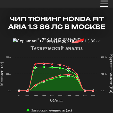
ЧИП ТЮНИНГ HONDA FIT
ARIA 1.3 86 ЛС В МОСКВЕ
x1000r/min
Технический анализ
Крутящий мом
200 лс
200 Нм
щность (лс)
100 лс
100 Нм
(Нм
0 лс
0 Нм
0
1000
2000
3000
4000
5000
6000
7000
8000
9000
Об/мин
Заводская мощность (лс)