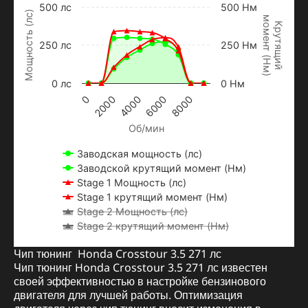
500 лс
500 Нм
Мощность (лс)
м
о
м
е
н
т
Н
м
Крутящий
250 лс
250 Нм
(
)
0 лс
0 Нм
2000
6000
0
4000
8000
Об/мин
Заводская мощность (лс)
Заводской крутящий момент (Нм)
Stage 1 Мощность (лс)
Stage 1 крутящий момент (Нм)
Stage 2 Мощность (лс)
Stage 2 крутящий момент (Нм)
Чип тюнинг Honda Crosstour 3.5 271 лс
Чип тюнинг Honda Crosstour 3.5 271 лс известен
своей эффективностью в настройке бензинового
двигателя для лучшей работы. Оптимизация