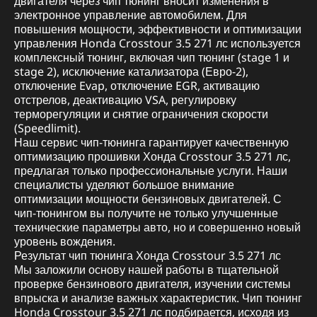
двигателя через чип тюнинг вносит изменения в
электронное управление автомобилем. Для
повышения мощности, эффективности и оптимизации
управления Honda Crosstour 3.5 271 лс используется
комплексный тюнинг, включая чип тюнинг (stage 1 и
stage 2), исключение катализатора (Евро-2),
отключение Evap, отключение EGR, активацию
отстрелов, деактивацию VSA, регулировку
терморегуляции и снятие ограничения скорости
(Speedlimit).
Наш сервис чип-тюнинга гарантирует качественную
оптимизацию прошивки Хонда Crosstour 3.5 271 лс,
предлагая только профессиональные услуги. Наши
специалисты уделяют большое внимание
оптимизации мощности бензиновых двигателей. С
чип-тюнингом вы получите не только улучшенные
технические параметры авто, но и совершенно новый
уровень вождения.
Результат чип тюнинга Хонда Crosstour 3.5 271 лс
Мы заложили основу нашей работы в тщательной
проверке бензинового двигателя, изучении системы
впрыска и анализе важных характеристик. Чип тюнинг
Honda Crosstour 3.5 271 лс подбирается, исходя из