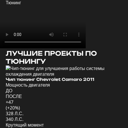
Тюнинг
ЛУЧШИЕ ПРОЕКТЫ ПО
ТЮНИНГУ
Ди
Мо
Чип тюнинг Chevrolet Camaro 2011
Мощность двигателя
Д
ДО
П
ПОСЛЕ
+4
+47
(+
(+20%)
57
328 Л.С.
62
340 Л.С.
Кр
Крутящий момент
Д