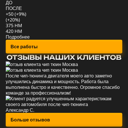
ДО
П
ПОСЛЕ
+5
+50 (+9%)
(+
(+20%)
78
375 HM
88
420 HM
По
Подробнее
Все работы
ОТЗЫВЫ НАШИХ КЛИЕНТОВ
После чип-тюнинга двигателя моего авто заметно
Уд
улучшились динамика и мощность. Работа была
мо
выполнена быстро и качественно. Огромное спасибо
эк
команде за профессионализм!
вс
Александр С.
Ев
Больше отзывов