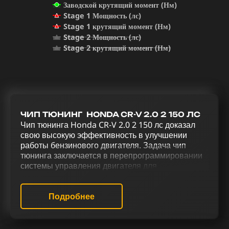
Заводской крутящий момент (Нм)
Stage 1 Мощность (лс)
Stage 1 крутящий момент (Нм)
Stage 2 Мощность (лс)
Stage 2 крутящий момент (Нм)
ЧИП ТЮНИНГ HONDA CR-V 2.0 2 150 ЛС
Чип тюнинга Honda CR-V 2.0 2 150 лс доказал
свою высокую эффективность в улучшении
работы бензинового двигателя. Задача чип
тюнинга заключается в перепрограммировании
системы управления двигателя для
усовершенствования его функционала и
повышения мощности. Реализация
комплексного тюнинга для Honda CR-V 2.0 2 150
Подробнее
лс, включающего чип тюнинг (stage 1 и stage 2),
отключение катализатора (Евро-2), системы
продувки катализатора (Evap), EGR, активацию