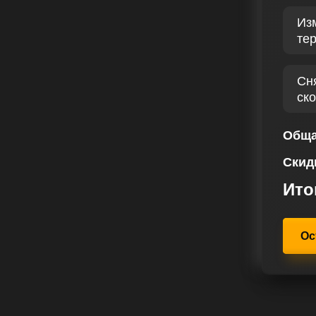
Из
, диагностика бензинового
те
а первом месте, позволяя нам
п тюнинг Ford Ranger 2.2 TDCI III
за технических характеристик авто
Сн
ние мощности и крутящего момента
ск
рыть потенциал вашего автомобиля.
находится в фокусе внимания,
Обща
 области. Наш сервис чип тюнинга
Скид
шений для Форд Ranger III 2.2
ашим уникальным предпочтениям и
Ито
Ос