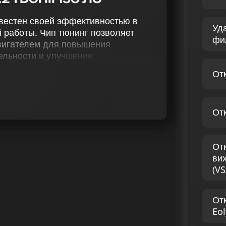
известен своей эффективностью в
Уд
 работы. Чип тюнинг позволяет
фи
вигателем для повышения
ельности и улучшение
лс достигается благодаря
От
нг (stage 1 и stage 2), удаление
родувки катализатора (Evap),
лов (popcorn), деактивацию
От
морегуляции и снятие ограничения
 специализируются на оптимизации
От
III 2.2 TDCI 150 лс. Наши
ви
имизации мощности бензиновых
(VS
 мощность вашего авто, он также
От
 RANGER III 2.2 TDCI
Eol