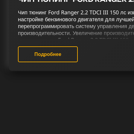
Чип тюнинг Ford Ranger 2.2 TDCI III 150 лс 
настройке бензинового двигателя для лучшей
перепрограммировать систему управления д
производительности. Увеличение производит
управляемости Ford Ranger 2.2 TDCI III 150 
комплексному тюнингу, включающему чип-тюни
катализатора (Евро-2), отключение системы п
Подробнее
деактивацию EGR, включение функции отстре
вихревых заслонок (VSA), корректировку тер
скорости (Speedlimit).
Профессионалы нашего сервиса чип тюнинга
прошивки для улучшения работы Форд Ranger 
специалисты уделяют большое внимание опт
двигателей. Чип-тюнинг не просто усиливает
обогащает ваше водительское впечатление.
РЕЗУЛЬТАТ ЧИП ТЮНИНГА ФОРД
150 ЛС