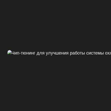
Чип тюнинг Chevrolet Camaro 
ДО
+47
328 Л.С.
ДО
+50 (+9%)