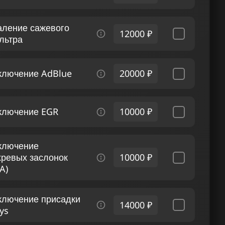
аление сажевого
12000 ₽
льтра
ключение AdBlue
20000 ₽
ключение EGR
10000 ₽
ключение
хревых заслонок
10000 ₽
A)
ключение присадки
14000 ₽
ys