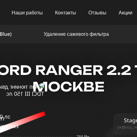
Наши работы
Контакты
Отзывы
Акции
Blue)
Удаление сажевого фильтра
D RANGER 2.2 TD
МОСКВЕ
in
Stag
анализ
(+29 л.с., 
750 Нм