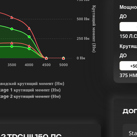
Мощнос
К
р
у
т
я
щ
и
й
м
о
м
е
н
т
Н
м
ДО
500 Нм
150 Л.С
250 Нм
Крутя
(
)
ДО
0 Нм
3500
4000
4500
5000
+5
375 H
аводской крутящий момент (Нм)
tage 1 крутящий момент (Нм)
tage 2 крутящий момент (Нм)
ДОП
Sta
TDCI III 150 ЛС