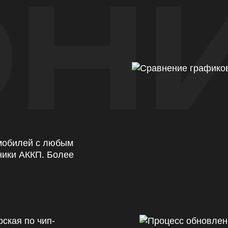
Н
омобилей с любым
ники АККП. Более