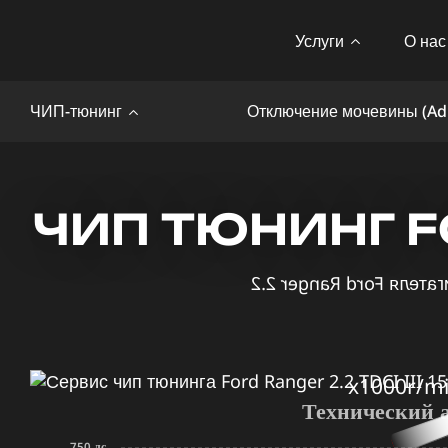
Услуги
О нас
ЧИП-тюнинг
Отключение мочевины (Ad
ЧИП ТЮНИНГ FOR
x1000r/m
Технический 
750 лс