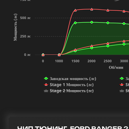
Мощность (лс)
500 лс
250 лс
0 лс
0
1000
1500
2000
2500
3000
Об/мин
Заводская мощность (лс)
З
Stage 1 Мощность (лс)
S
Stage 2 Мощность (лс)
S
ЧИП ТЮНИНГ FORD RANGER 2.2 