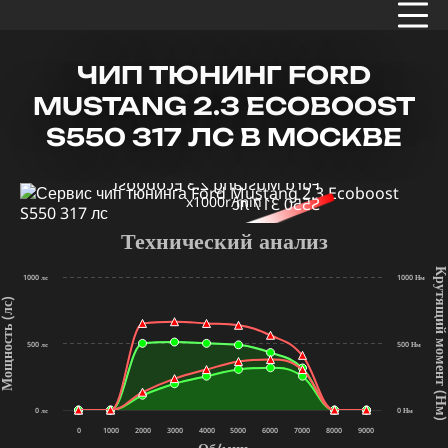
ЧИП ТЮНИНГ FORD
MUSTANG 2.3 ECOBOOST
S550 317 ЛС В МОСКВЕ
x1000r/min
Технический анализ
Крутящий мом
1000 лс
1000 Нм
щность (лс)
500 лс
500 Нм
(Нм
0 лс
0 Нм
0
1000
2000
3000
4000
5000
6000
7000
8000
9000