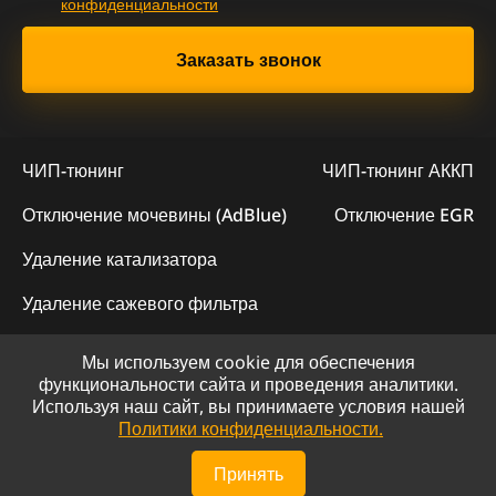
конфиденциальности
ЧИП-тюнинг
ЧИП-тюнинг АККП
Отключение мочевины (AdBlue)
Отключение EGR
Удаление катализатора
Удаление сажевого фильтра
Мы используем cookie для обеспечения
© 2023 - Официальный сайт "ChipLogic"
функциональности сайта и проведения аналитики.
Используя наш сайт, вы принимаете условия нашей
Политика конфиденциальности
Политики конфиденциальности.
Сайт разработан компанией DS-ART
Принять