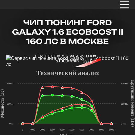
ЧИП ТЮНИНГ FORD
GALAXY 1.6 ECOBOOST II
160 ЛС В МОСКВЕ
x1000r/min
Технический анализ
Крутящий мом
400 лс
400 Нм
щность (лс)
200 лс
200 Нм
(Нм
0 лс
0 Нм
0
1000
2000
3000
4000
5000
6000
7000
8000
9000