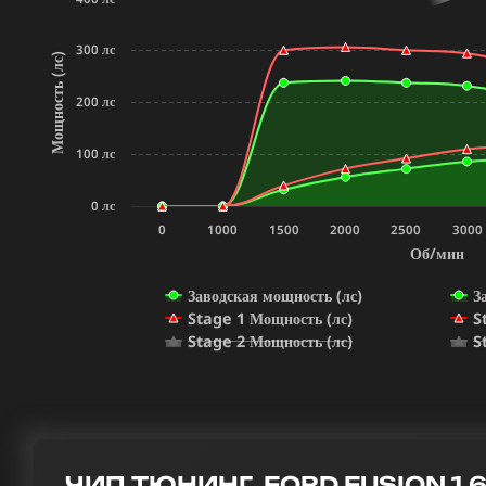
300 лс
Мощность (лс)
200 лс
100 лс
0 лс
0
1000
1500
2000
2500
3000
Об/мин
Заводская мощность (лс)
З
Stage 1 Мощность (лс)
S
Stage 2 Мощность (лс)
S
ЧИП ТЮНИНГ FORD FUSION 1.6