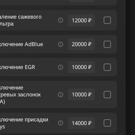
аление сажевого
12000 ₽
льтра
ключение AdBlue
20000 ₽
ключение EGR
10000 ₽
ключение
хревых заслонок
10000 ₽
A)
ключение присадки
14000 ₽
ys