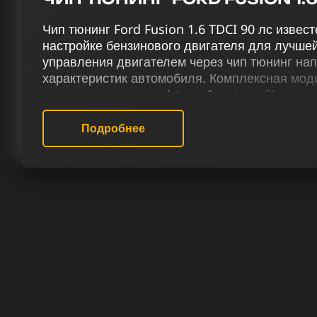
Чип тюнинг Ford Fusion 1.6 TDCI 90 лс изве
настройке бензинового двигателя для лучше
управления двигателем через чип тюнинг на
характеристик автомобиля. Комплексная моди
лс через чип тюнинг (stage 1 и stage 2), искл
отключение Evap, отключение EGR, активиров
вихревых заслонок, перенастройка терморег
Подробнее
скорости (Speedlimit) приводит к повышению
эффективности управления.
Наш сервис по чип тюнингу предлагает эксп
прошивки для Форд Fusion 1.6 TDCI 90 лс. Н
сфокусированы на оптимизации мощности для
тюнингом вы получите не только улучшенные 
совершенно новый уровень вождения.
РЕЗУЛЬТАТ ЧИП ТЮНИНГА ФОРД
ЛС