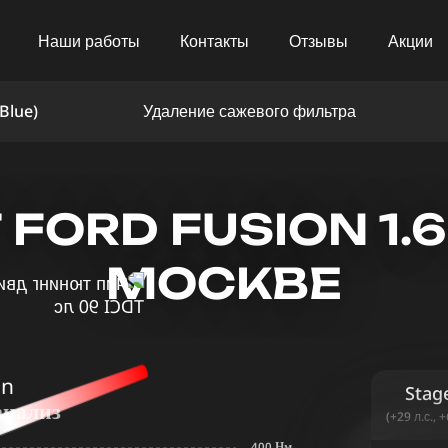
Наши работы
Контакты
Отзывы
Акции
Blue)
Удаление сажевого фильтра
ORD FUSION 1.6
МОСКВЕ
in
Stag
анализ
(+29 л.с., 
400 Нм