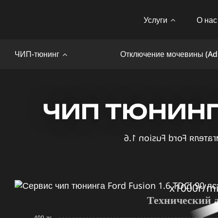
Услуги
О нас
ЧИП-тюнинг
Отключение мочевины (Ad
ЧИП ТЮНИНГ F
x1000r/m
Технический 
400 лс