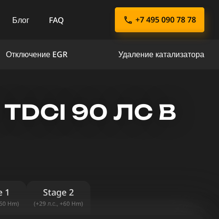
+7 495 090 78 78
Блог
FAQ
Отключение EGR
Удаление катализатора
 TDCI 90 ЛС В
e 1
Stage 2
+60 Hm)
(+29 л.с., +60 Hm)