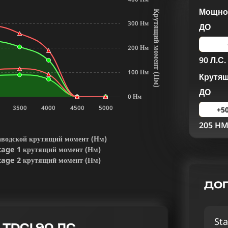
Мощнос
К
р
у
т
я
щ
и
й
м
о
м
е
н
т
Н
м
300 Нм
ДО
200 Нм
90 Л.С.
100 Нм
Крутя
(
)
ДО
0 Нм
3500
4000
4500
5000
+5
205 H
аводской крутящий момент (Нм)
tage 1 крутящий момент (Нм)
tage 2 крутящий момент (Нм)
ДОП
Sta
 TDCI 90 ЛС