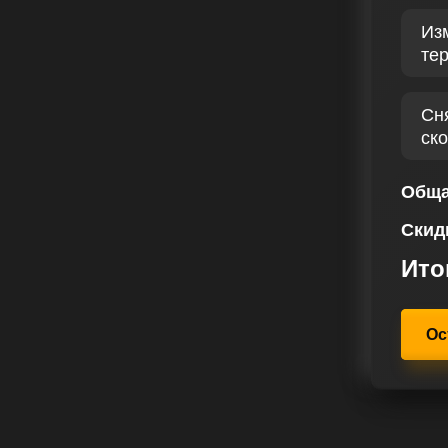
 диагностику бензинового
Из
ыявляя основные параметры для
те
CI 90 лс выбирается индивидуально
ие как технические параметры, так
о повышает как лошадиные силы,
Сн
ере насладиться динамикой
ск
ждому клиенту индивидуальный
Обща
изации. Наш сервис по чип-тюнингу
Скид
с работ для вашего Форд Fusion
почтений и требований.
Ито
Ос