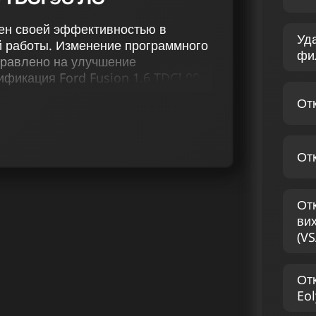
стен своей эффективностью в
Уд
й работы. Изменение программного
фи
правлено на улучшение
фикация Ford Fusion 1.6 TDCI 90
ючение катализатора (Евро-2),
От
ание звука отстрелов, деактивация
улирования и снятие ограничения
 его производительности и
От
ертные решения по оптимизации
аши мастера чип-тюнинга
От
 бензиновых двигателей. С чип-
ви
технические параметры авто, но и
(VS
 FUSION 1.6 TDCI 90
От
Eol