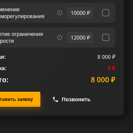
менение
10000 ₽
рморегулирования
ятие ограничения
12000 ₽
орости
я:
8 000 ₽
ка:
0 ₽
го:
8 000 ₽
Позвонить
тавить заявку