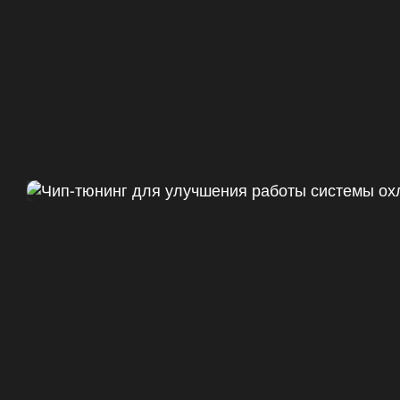
Чип тюнинг Chevrolet Camaro 
ДО
+47
328 Л.С.
ДО
+50 (+9%)