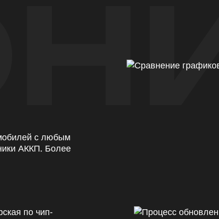
Н
омобилей с любым
ники АККП. Более