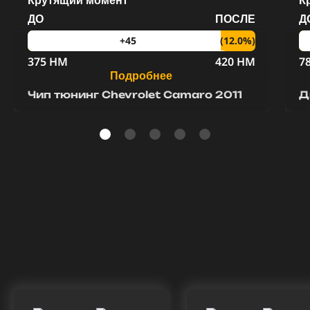
Крутящий момент
К
ДО
ПОСЛЕ
Д
(12.0%)
+45
375 HM
420 HM
7
Подробнее
Чип тюнинг Chevrolet Camaro 2011
Д