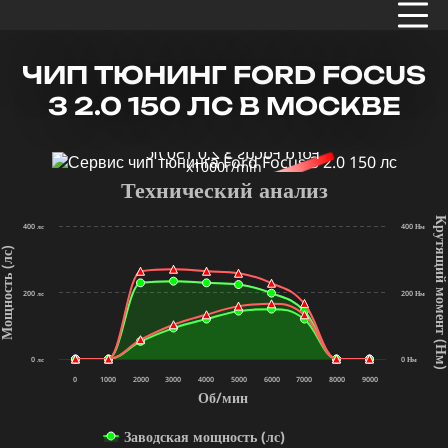
ЧИП ТЮНИНГ FORD FOCUS
3 2.0 150 ЛС В МОСКВЕ
x1000r/min
Технический анализ
Крутящий мом
400 лс
400 Нм
щность (лс)
200 лс
200 Нм
(Нм
0 лс
0 Нм
0
1000
2000
3000
4000
5000
6000
7000
8000
9000
Об/мин
Заводская мощность (лс)