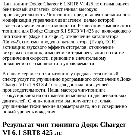
Чип тюнинг Dodge Charger 6.1 SRT8 VI 425 лс оптимизирует
бензиновый двигатель, обеспечивая высокую
производительность. Чип тюнинг предоставляет возможность
модификации управления двигателем, целью которой
является увеличение его мощности. Реализация комплексного
тюнинга для Dodge Charger 6.1 SRT8 VI 425 лс, включающего
чип тюнинг (stage 1 и stage 2), отключение катализатора
(Евро-2), системы продувки катализатора (Evap), EGR,
активацию звукового эффекта отстрелов, отключение
вихревых заслонок, изменение в терморегуляции и снятие
ограничения скорости, приводит к значительному
повышению его мощности и управляемости.
В нашем сервисе по чип-тюнингу предлагается полный
спектр услуг по улучшению программного обеспечения Додж
Charger VI 6.1 SRT8 425 лс для достижения лучшей
производительности. Наши мастера чип-тюнинга
сфокусированы на оптимизации мощности для бензиновых
двигателей. С чип-тюнингом вы получите не только
улучшенные технические параметры авто, но и совершенно
новый уровень вождения.
Результат чип тюнинга Додж Charger
VI 6.1 SRT8 425 лс