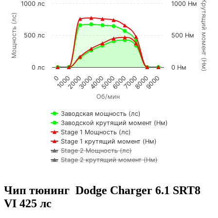
К
р
у
т
я
щ
и
й
м
о
м
е
н
т
Н
м
1000 лс
1000 Нм
Мощность (лс)
500 лс
500 Нм
(
)
0 лс
0 Нм
0
1000
2000
3000
4000
5000
6000
7000
8000
9000
Об/мин
Заводская мощность (лс)
Заводской крутящий момент (Нм)
Stage 1 Мощность (лс)
Stage 1 крутящий момент (Нм)
Stage 2 Мощность (лс)
Stage 2 крутящий момент (Нм)
Чип тюнинг Dodge Charger 6.1 SRT8
VI 425 лс