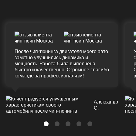
(12.0%)
+45
375 HM
420 HM
7
Подробнее
После чип-тюнинга двигателя моего авто
У
заметно улучшились динамика и
мощность. Работа была выполнена
р
быстро и качественно. Огромное спасибо
команде за профессионализм!
Александр
С.