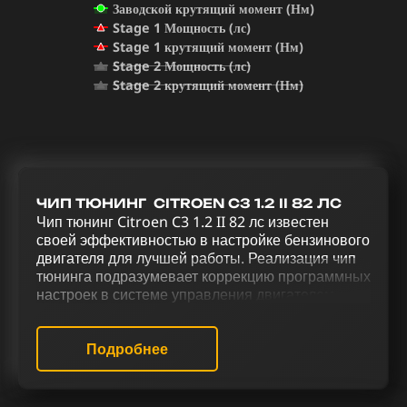
Заводской крутящий момент (Нм)
Stage 1 Мощность (лс)
Stage 1 крутящий момент (Нм)
Stage 2 Мощность (лс)
Stage 2 крутящий момент (Нм)
ЧИП ТЮНИНГ CITROEN C3 1.2 II 82 ЛС
Чип тюнинг Citroen C3 1.2 II 82 лс известен
своей эффективностью в настройке бензинового
двигателя для лучшей работы. Реализация чип
тюнинга подразумевает коррекцию программных
настроек в системе управления двигателем для
улучшения его функциональности. Комплексная
модификация Citroen C3 1.2 II 82 лс через чип
тюнинг (stage 1 и stage 2), исключение
Подробнее
катализатора (Евро-2), отключение Evap,
отключение EGR, активирование звука
отстрелов, деактивация вихревых заслонок,