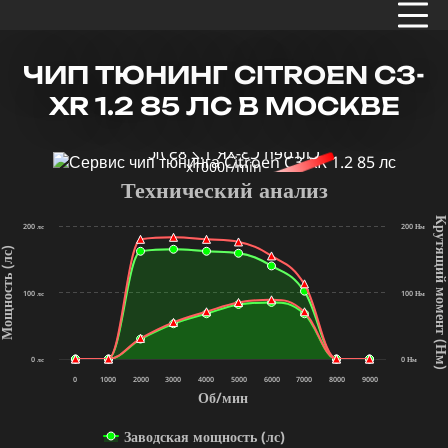
ЧИП ТЮНИНГ CITROEN C3-
XR 1.2 85 ЛС В МОСКВЕ
x1000r/min
Технический анализ
Крутящий мом
200 лс
200 Нм
щность (лс)
100 лс
100 Нм
(Нм
0 лс
0 Нм
0
1000
2000
3000
4000
5000
6000
7000
8000
9000
Об/мин
Заводская мощность (лс)