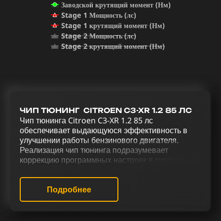
Заводской крутящий момент (Нм)
Stage 1 Мощность (лс)
Stage 1 крутящий момент (Нм)
Stage 2 Мощность (лс)
Stage 2 крутящий момент (Нм)
ЧИП ТЮНИНГ CITROEN C3-XR 1.2 85 ЛС
Чип тюнинга Citroen C3-XR 1.2 85 лс
обеспечивает выдающуюся эффективность в
улучшении работы бензинового двигателя.
Реализация чип тюнинга подразумевает
коррекцию программных настроек в системе
управления двигателем для улучшения его
функциональности. Процесс
усовершенствования Citroen C3-XR 1.2 85 лс,
Подробнее
включающий в себя чип тюнинг (stage 1 и stage
2), отключение катализатора (Евро-2),
отключение функции Evap, деактивацию EGR,