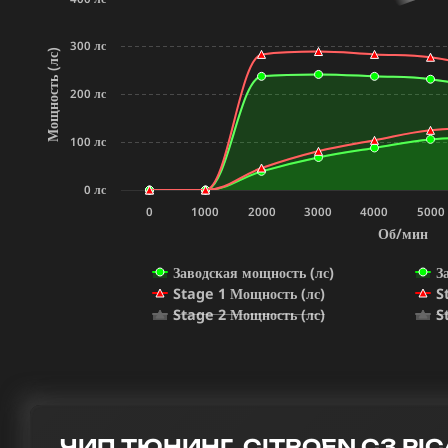
300 лс
Мощность (лс)
200 лс
100 лс
0 лс
0
1000
2000
3000
4000
5000
Об/мин
Заводская мощность (лс)
З
Stage 1 Мощность (лс)
S
Stage 2 Мощность (лс)
S
ЧИП ТЮНИНГ CITROEN C3 PICA