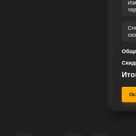
Из
ОЕН C3 PICASSO II 1.2
те
ния состояния бензинового
Сн
 нам определить ключевые области
ск
 1.2 PureTech II 110 лс
ых характеристик авто и
Обща
нг увеличивает как мощность, так
 более энергичное и динамичное
Скид
Ито
находится в фокусе внимания,
 области. Основываясь на ваших
рвис чип тюнинга разрабатывает
Ос
шению Ситроен C3 Picasso II 1.2