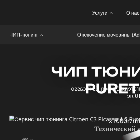
Услуги
О нас
ЧИП-тюнинг
Отключение мочевины (Ad
ЧИП ТЮНИН
PURET
x1000r/m
Технический 
400 лс