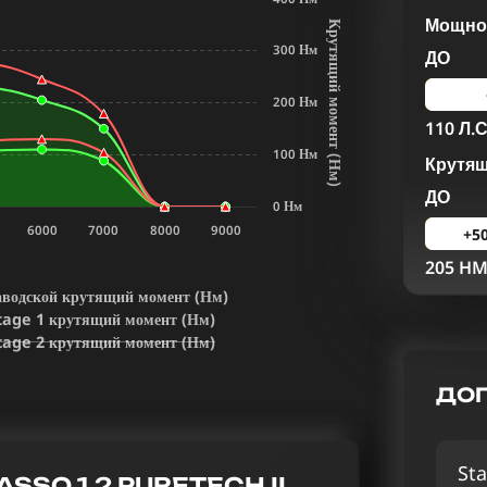
Мощнос
К
р
у
т
я
щ
и
й
м
о
м
е
н
т
Н
м
300 Нм
ДО
200 Нм
110 Л.С
100 Нм
Крутя
(
)
ДО
0 Нм
6000
7000
8000
9000
+5
205 H
аводской крутящий момент (Нм)
tage 1 крутящий момент (Нм)
tage 2 крутящий момент (Нм)
ДОП
Sta
SSO 1.2 PURETECH II