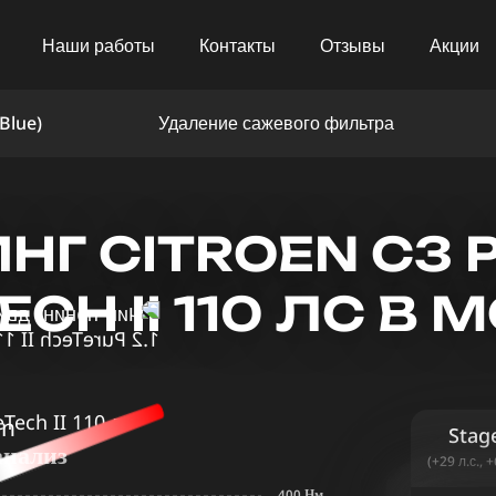
Наши работы
Контакты
Отзывы
Акции
Blue)
Удаление сажевого фильтра
Г CITROEN C3 P
ECH II 110 ЛС В 
in
Stag
анализ
(+29 л.с., 
400 Нм