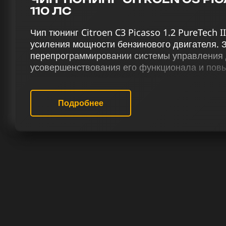
110 ЛС
Чип тюнинг Citroen C3 Picasso 1.2 PureTech 
усиления мощности бензинового двигателя. З
перепрограммировании системы управления 
усовершенствования его функционала и пов
производительности и улучшение управляемос
PureTech II 110 лс достигается благодаря к
чип-тюнинг (stage 1 и stage 2), удаление кат
Подробнее
системы продувки катализатора (Evap), деа
отстрелов (popcorn), деактивацию вихревых з
терморегуляции и снятие ограничения скорост
Наш сервис чип-тюнинга обеспечивает проф
автомобилей, гарантируя оптимальную работу 
PureTech 110 лс. Наши специалисты сосредо
повышении мощности бензиновых двигателей.
вам повышение производительности автомоб
ощущения от вождения.