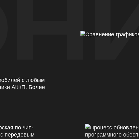
Н
омобилей с любым
ники АККП. Более