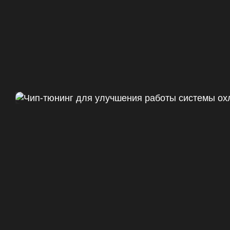
Чип тюнинг Chevrolet Camaro 
ДО
+47
328 Л.С.
ДО
+50 (+9%)
375 HM