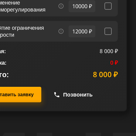
менение
10000 ₽
рморегулирования
ятие ограничения
12000 ₽
орости
я:
8 000 ₽
ка:
0 ₽
го:
8 000 ₽
Позвонить
тавить заявку