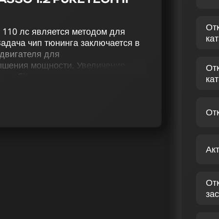
От
II 110 лс является методом для
ка
адача чип тюнинга заключается в
двигателя для
ышения мощности. Увеличение
От
ти Citroen C3 Picasso 1.2
ка
омплексному тюнингу, включающему
ализатора (Евро-2), отключение
ктивацию EGR, включение функции
От
аслонок (VSA), корректировку
и (Speedlimit).
Ак
ессиональное улучшение прошивки
Ситроен C3 Picasso II 1.2
точены на оптимизации и
От
 Услуга чип-тюнинга гарантирует
зас
иля и обновленные, яркие