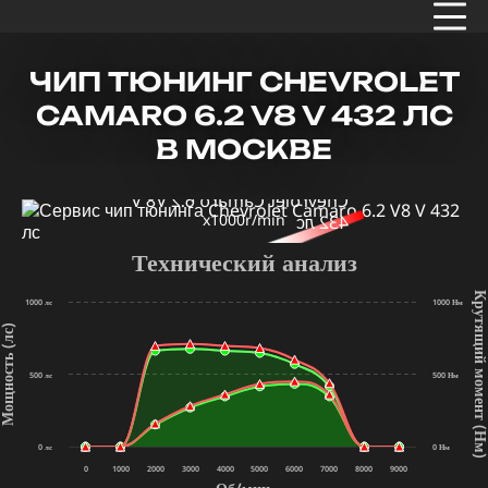
ЧИП ТЮНИНГ CHEVROLET
CAMARO 6.2 V8 V 432 ЛС
В МОСКВЕ
x1000r/min
Технический анализ
Крутящий мом
1000 лс
1000 Нм
щность (лс)
500 лс
500 Нм
(Нм
0 лс
0 Нм
0
1000
2000
3000
4000
5000
6000
7000
8000
9000