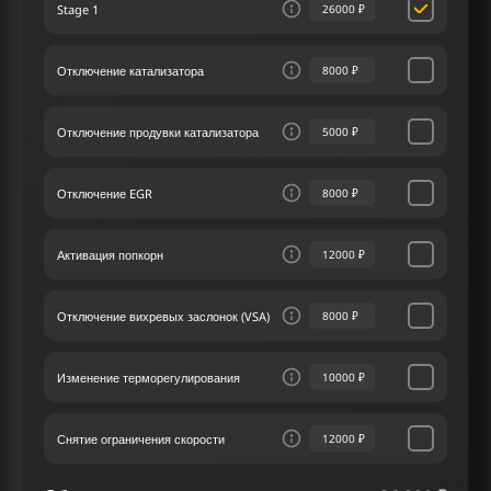
Stage 1
26000 ₽
обеспечивает прирост лошадиных сил и
крутящего момента, усиливая динамику и
мощность автомобиля.
Отключение катализатора
8000 ₽
Сервис чип тюнинга занимает лидирующие
позиции в отрасли, благодаря особому
Отключение продувки катализатора
5000 ₽
вниманию к потребностям и ожиданиям наших
клиентов. Мы в нашем сервисе чип тюнинга
обязуемся предоставлять решения для Ауди Q2
Отключение EGR
8000 ₽
I 2.0 TFSI 190 лс, максимально соответствующие
персональным пожеланиям и нуждам наших
клиентов.
Активация попкорн
12000 ₽
Отключение вихревых заслонок (VSA)
8000 ₽
Изменение терморегулирования
10000 ₽
Снятие ограничения скорости
12000 ₽