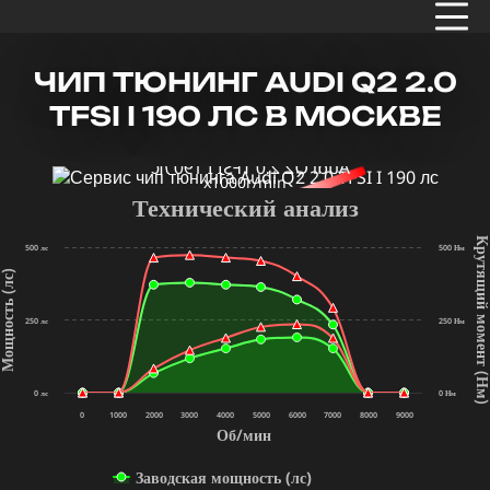
ЧИП ТЮНИНГ AUDI Q2 2.0
TFSI I 190 ЛС В МОСКВЕ
x1000r/min
Технический анализ
Крутящий мом
500 лс
500 Нм
щность (лс)
250 лс
250 Нм
(Нм
0 лс
0 Нм
0
1000
2000
3000
4000
5000
6000
7000
8000
9000
Об/мин
Заводская мощность (лс)